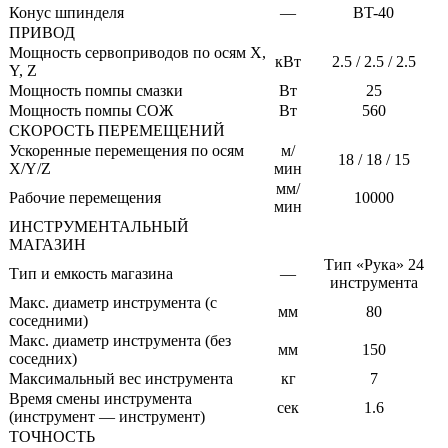
Конус шпинделя
—
BT-40
ПРИВОД
Мощность сервоприводов по осям X,
кВт
2.5 / 2.5 / 2.5
Y, Z
Мощность помпы смазки
Вт
25
Мощность помпы СОЖ
Вт
560
СКОРОСТЬ ПЕРЕМЕЩЕНИЙ
Ускоренные перемещения по осям
м/
18 / 18 / 15
X/Y/Z
мин
мм/
Рабочие перемещения
10000
мин
ИНСТРУМЕНТАЛЬНЫЙ
МАГАЗИН
Тип «Рука» 24
Тип и емкость магазина
—
инструмента
Макс. диаметр инструмента (с
мм
80
соседними)
Макс. диаметр инструмента (без
мм
150
соседних)
Максимальный вес инструмента
кг
7
Время смены инструмента
сек
1.6
(инструмент — инструмент)
ТОЧНОСТЬ