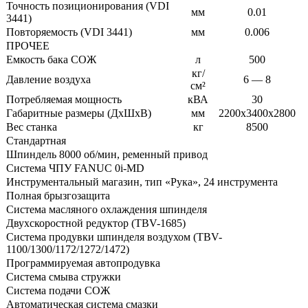
Точность позиционирования (VDI
мм
0.01
3441)
Повторяемость (VDI 3441)
мм
0.006
ПРОЧЕЕ
Емкость бака СОЖ
л
500
кг/
Давление воздуха
6 — 8
см²
Потребляемая мощность
кВА
30
Габаритные размеры (ДхШхВ)
мм
2200х3400х2800
Вес станка
кг
8500
Стандартная
Шпиндель 8000 об/мин, ременный привод
Система ЧПУ FANUC 0i-MD
Инструментальный магазин, тип «Рука», 24 инструмента
Полная брызгозащита
Система масляного охлаждения шпинделя
Двухскоростной редуктор (TBV-1685)
Система продувки шпинделя воздухом (TBV-
1100/1300/1172/1272/1472)
Программируемая автопродувка
Система смыва стружки
Система подачи СОЖ
Автоматическая система смазки