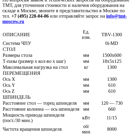
ТМТ, для уточнения стоимости и наличия оборудования на
складе в Москве, звоните в представительство в Москве по
тел.
+7 (495) 228-04-06
или отправляйте запрос на
info@tmt-
moscow.ru
Ед.
ОПИСАНИЕ
TBV-1300
изм.
Система ЧПУ
0i-MD
СТОЛ
Размеры стола
мм
1500х600
Т-пазы (размер х кол-во х шаг)
мм
18х5х125
Максимальная нагрузка на стол
кг
1300
ПЕРЕМЕЩЕНИЯ
Ось Х
мм
1300
Ось Y
мм
610
Ось Z
мм
610
ШПИНДЕЛЬ
Расстояние стол — торец шпинделя
мм
120 — 730
Расстояние колонна — ось шпинделя
мм
660
Мощность привода шпинделя
кВт
11/15
(пост./30 мин.)
об/
Частота вращения шпинделя
8000
мин