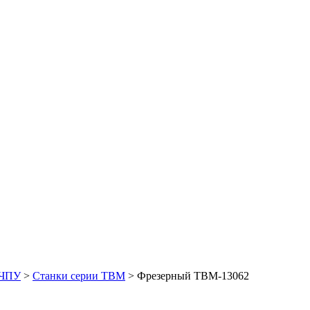
 ЧПУ
>
Станки серии TBM
>
Фрезерный TBM-13062