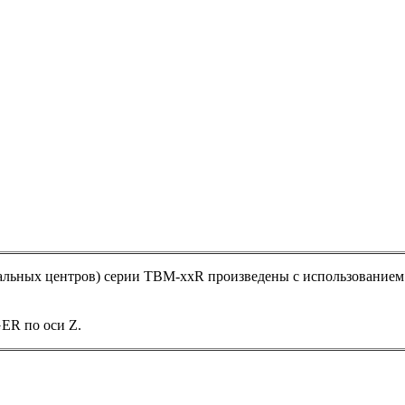
тальных центров) серии TBM-ххR произведены с использованием
R по оси Z.